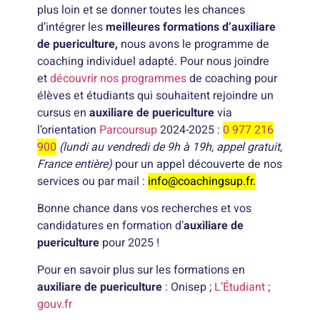
plus loin et se donner toutes les chances
d’intégrer les
meilleures formations d’auxiliare
de puericulture,
nous avons le programme de
coaching individuel adapté. Pour nous joindre
et
découvrir nos programmes
de coaching pour
élèves et étudiants qui souhaitent rejoindre un
cursus en
auxiliare de puericulture
via
l’orientation
Parcoursup
2024-2025 :
0 977 216
900
(lundi au vendredi de 9h à 19h, appel gratuit,
France entière)
pour un appel découverte de nos
services ou par mail :
info@coachingsup.fr.
Bonne chance dans vos recherches et vos
candidatures en formation d’
auxiliare de
puericulture
pour 2025 !
Pour en savoir plus sur les formations en
auxiliare de puericulture
: Onisep ;
L’Étudiant
;
gouv.fr