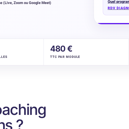
Quel program
ne (Live, Zoom ou Google Meet)
RDV DIAGN
480 €
LLES
TTC PAR MODULE
oaching
ns ?