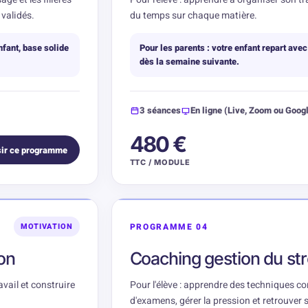
validés.
du temps sur chaque matière.
enfant, base solide
Pour les parents : votre enfant repart avec
dès la semaine suivante.
3 séances
En ligne (Live, Zoom ou Goog
480 €
ir ce programme
TTC / MODULE
PROGRAMME 04
MOTIVATION
on
Coaching gestion du st
ravail et construire
Pour l'élève : apprendre des techniques c
d'examens, gérer la pression et retrouver 