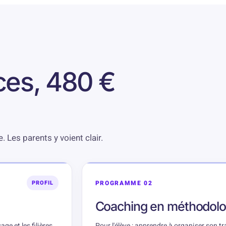
ces, 480 €
 Les parents y voient clair.
PROGRAMME 02
PROFIL
Coaching en méthodolog
ge et les filières
Pour l'élève : apprendre à organiser son t