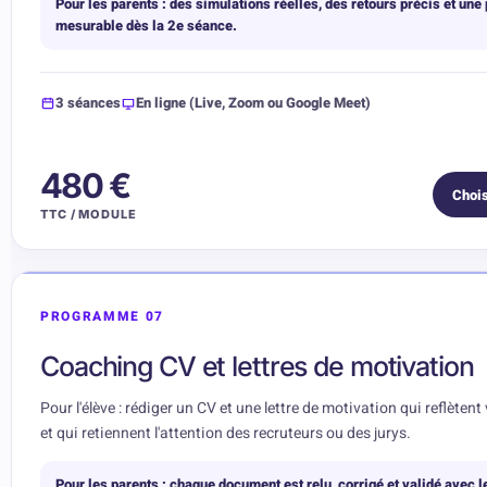
Pour les parents : des simulations réelles, des retours précis et une
mesurable dès la 2e séance.
3 séances
En ligne (Live, Zoom ou Google Meet)
480 €
Chois
TTC / MODULE
PROGRAMME 07
Coaching CV et lettres de motivation
Pour l'élève : rédiger un CV et une lettre de motivation qui reflètent 
et qui retiennent l'attention des recruteurs ou des jurys.
Pour les parents : chaque document est relu, corrigé et validé avec 