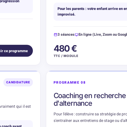
 progression
Pour les parents : votre enfant arrive en e
improvisé.
3 séances
En ligne (Live, Zoom ou Goog
480 €
ir ce programme
TTC / MODULE
PROGRAMME 08
CANDIDATURE
Coaching en recherche 
d'alternance
vraiment qui il est
Pour l'élève : construire sa stratégie de pr
s'entraîner aux entretiens de stage ou d'a
le coach avant