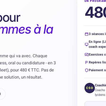
UN PROGRAM
48
pour
mmes à la
3 séances i
En ligne (
coach expe
Exercices c
ramme qui va avec. Chaque
ess, oral ou candidature - en 3
Repères lis
Meet), pour 480 € TTC. Pas de
Paiement s
 solution, un résultat.
Coachi
CSO
Coachs 
t
lycéens 