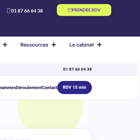
01 87 66 64 38
PRENDRE RDV
Ressources
Le cabinet
01 87 66 64 38
RDV 15 min
grammes
Déroulement
Contact