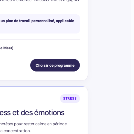
 un plan de travail personnalisé, applicable
le Meet)
Choisir ce programme
STRESS
ress et des émotions
oncrètes pour rester calme en période
sa concentration.