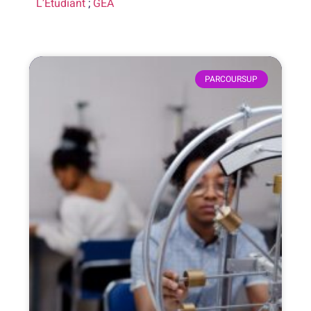
L’Étudiant
;
GEA
PARCOURSUP