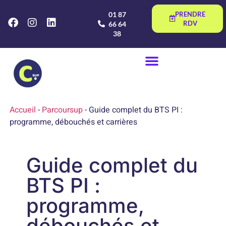
01 87
PRENDRE
RDV
66 64
38
Accueil
-
Parcoursup
-
Guide complet du BTS PI :
programme, débouchés et carrières
Guide complet du
BTS PI :
programme,
débouchés et