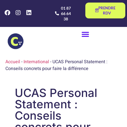
01 87
PRENDRE
RDV
66 64
38
Accueil
-
International
-
UCAS Personal Statement :
Conseils concrets pour faire la différence
UCAS Personal
Statement :
Conseils
concrets pour