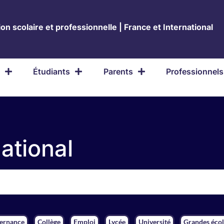
on scolaire et professionnelle | France et International
Étudiants
Parents
Professionnels
national
ternance
Collège
Emploi
Lycée
Université
Grandes écol