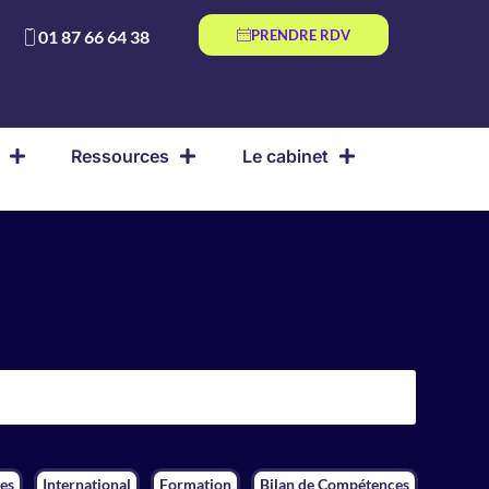
01 87 66 64 38
PRENDRE RDV
Ressources
Le cabinet
es
International
Formation
Bilan de Compétences