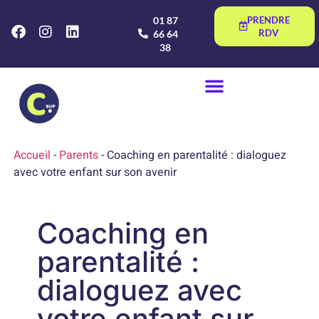
01 87
PRENDRE
RDV
66 64
38
Accueil
-
Parents
-
Coaching en parentalité : dialoguez
avec votre enfant sur son avenir
Coaching en
parentalité :
dialoguez avec
votre enfant sur