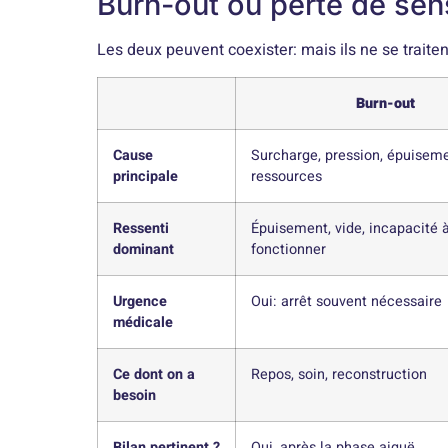
Burn-out ou perte de sens
Les deux peuvent coexister: mais ils ne se trai
Burn-out
Cause
Surcharge, pression, épuisem
principale
ressources
Ressenti
Épuisement, vide, incapacité 
dominant
fonctionner
Urgence
Oui: arrêt souvent nécessaire
médicale
Ce dont on a
Repos, soin, reconstruction
besoin
Bilan pertinent ?
Oui, après la phase aiguë