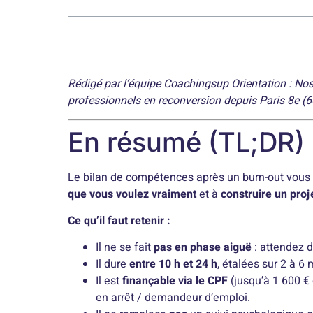
Rédigé par l’équipe Coachingsup Orientation : 
professionnels en reconversion depuis Paris 8e (60
En résumé (TL;DR)
Le bilan de compétences après un burn-out vous
que vous voulez vraiment
et à
construire un proj
Ce qu’il faut retenir :
Il ne se fait
pas en phase aiguë
: attendez 
Il dure
entre 10 h et 24 h
, étalées sur 2 à 6 
Il est
finançable via le CPF
(jusqu’à 1 600 € 
en arrêt / demandeur d’emploi.