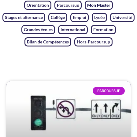
Orientation
Parcoursup
Mon Master
Stages et alternance
Collège
Emploi
Lycée
Université
Grandes écoles
International
Formation
Bilan de Compétences
Hors-Parcoursup
PARCOURSUP