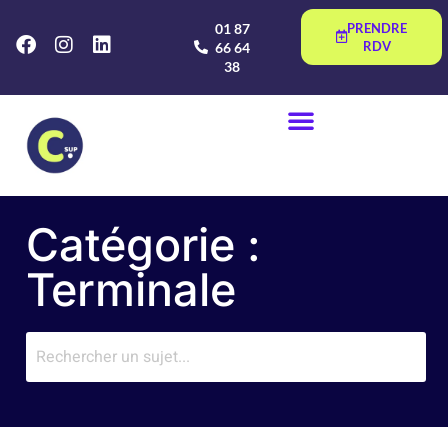
01 87
PRENDRE
RDV
66 64
38
Catégorie :
Terminale