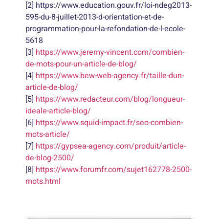
[2] https://www.education.gouv.fr/loi-ndeg2013-
595-du-8-juillet-2013-d-orientation-et-de-
programmation-pour-la-refondation-de-l-ecole-
5618
[3]
https://www.jeremy-vincent.com/combien-
de-mots-pour-un-article-de-blog/
[4]
https://www.bew-web-agency.fr/taille-dun-
article-de-blog/
[5]
https://www.redacteur.com/blog/longueur-
ideale-article-blog/
[6]
https://www.squid-impact.fr/seo-combien-
mots-article/
[7]
https://gypsea-agency.com/produit/article-
de-blog-2500/
[8]
https://www.forumfr.com/sujet162778-2500-
mots.html