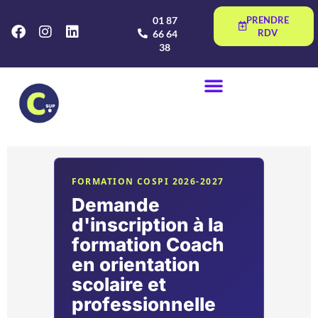
01 87
PRENDRE
RDV
66 64
38
Inscription
formation
FORMATION COSPI 2026-2027
COSPI
Demande
d'inscription à la
formation Coach
en orientation
scolaire et
professionnelle